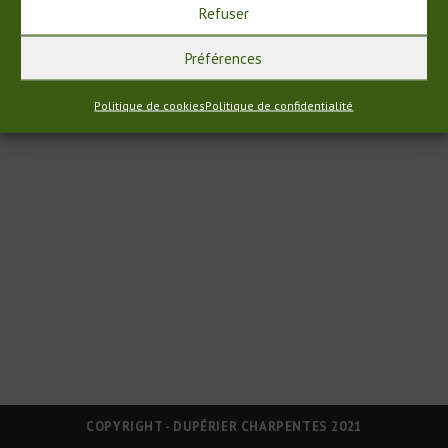
terrasse extérieure, avec garde corps et escalier en bois. Je
Refuser
vous laisse juger par vous-même.
Préférences
Aménagement
Continuer La Lecture
Terrasse
Politique de cookies
Politique de confidentialité
Extérieure
COPYRIGHT - DUPÉRIER CHARPENTES 2021